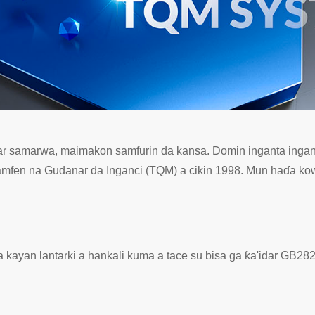
ar samarwa, maimakon samfurin da kansa. Domin inganta inga
fen na Gudanar da Inganci (TQM) a cikin 1998. Mun haɗa kowa
kayan lantarki a hankali kuma a tace su bisa ga ƙa'idar GB282