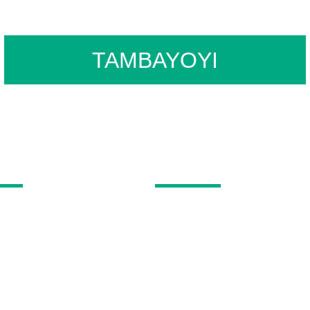
TAMBAYOYI
E DA MU
AYYUKA
 LILLIPUT
Ayyukan OEM & ODM
LILLIPUT
Tsarin TQM
chnologies
Tsarin Gwaji Mai Inganci
 Bincike da Ci gaba
Takardar shaida
 Duniya
Sabis na Bayan-Sayarwa
hakatawa na Kayan Aiki
Tambayoyin da ake yawan yi