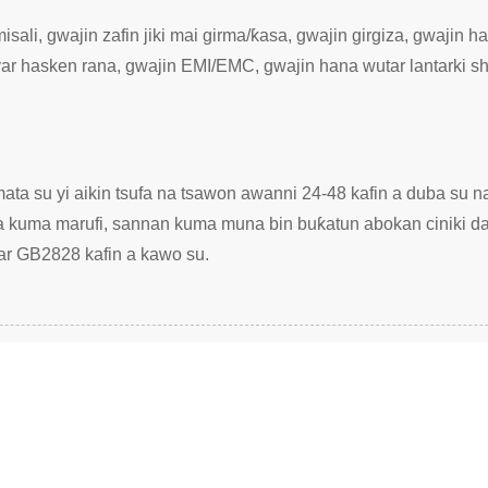
ali, gwajin zafin jiki mai girma/ƙasa, gwajin girgiza, gwajin h
iyar hasken rana, gwajin EMI/EMC, gwajin hana wutar lantarki sh
ta su yi aikin tsufa na tsawon awanni 24-48 kafin a duba su
da kuma marufi, sannan kuma muna bin buƙatun abokan ciniki 
dar GB2828 kafin a kawo su.
E DA SAMFURANMU KO MAI LISSAFIN FARASHI,
EL ƊIN KU KUMA ZA MU TUNTUBE KU CIKIN AW