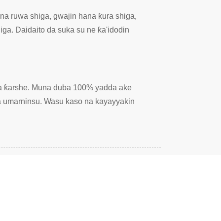
ana ruwa shiga, gwajin hana ƙura shiga,
iga. Daidaito da suka su ne ƙa'idodin
 na ƙarshe. Muna duba 100% yadda ake
da umarninsu. Wasu kaso na kayayyakin
 DA FATAN ZA A BAR
ANNI 24.