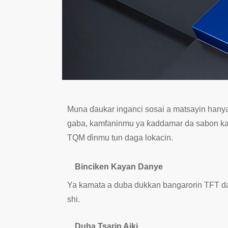
Muna ɗaukar inganci sosai a matsayin hany
gaba, kamfaninmu ya ƙaddamar da sabon kam
TQM ɗinmu tun daga lokacin.
Binciken Kayan Danye
Ya kamata a duba dukkan bangarorin TFT da 
shi.
Duba Tsarin Aiki