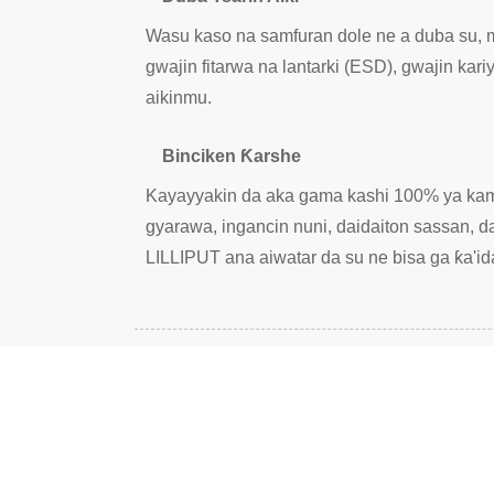
Wasu kaso na samfuran dole ne a duba su, mis
gwajin fitarwa na lantarki (ESD), gwajin kar
aikinmu.
Binciken Ƙarshe
Kayayyakin da aka gama kashi 100% ya kama
gyarawa, ingancin nuni, daidaiton sassan, 
LILLIPUT ana aiwatar da su ne bisa ga ƙa'i
DON TAMBAYOYI GAM
MANA IM