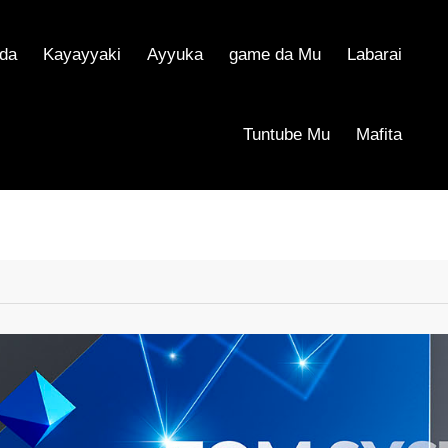
da
Kayayyaki
Ayyuka
game da Mu
Labarai
Tuntube Mu
Mafita