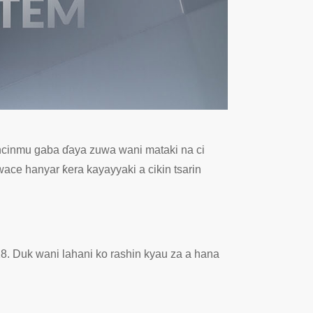
ncinmu gaba ɗaya zuwa wani mataki na ci
ce hanyar ƙera kayayyaki a cikin tsarin
8. Duk wani lahani ko rashin kyau za a hana