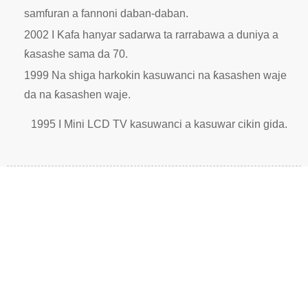
samfuran a fannoni daban-daban.
2002 I Kafa hanyar sadarwa ta rarrabawa a duniya a
ƙasashe sama da 70.
1999 Na shiga harkokin kasuwanci na ƙasashen waje
da na ƙasashen waje.
1995 I Mini LCD TV kasuwanci a kasuwar cikin gida.
DON TAMBAYOYI GAME DA
SAMFURANMU KO MAI LISSAFIN
FARASHI, DA FATAN ZA A BAR MANA
IMEL ƊIN KU KUMA ZA MU TUNTUBE