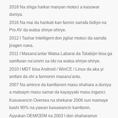
2018 Na shiga harkar manyan motoci a kasuwar
duniya.
2016 Na mai da hankali kan fannin sarrafa bidiyo na
Pro AV da watsa shirye-shirye.
2012 I Tashar Intelligent don jigilar motoci da sarrafa
jiragen ruwa.
2011 I Masana'antar Watsa Labarai da Talabijin bisa ga
samfuran na'urorin sa ido na watsa shirye-shirye.
2010 I MDT bisa Android / WinCE / Linux da aka yi
amfani da shi a fannonin masana'antu.
2007 Na amince da kamfanoni masu shahara a duniya
a matsayin masu samar da kayayyaki masu inganci.
Kasuwancin Oversea na shekarar 2006 sun mamaye
kashi 90% na yawan kasuwancin kamfanin.
Ayyukan OEM/ODM na 2003 I don shahararrun